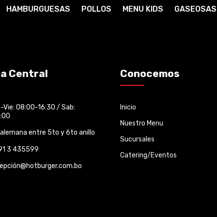
HAMBURGUESAS
POLLOS
MENU KIDS
GASEOSAS
na Central
Conocemos
-Vie: 08:00-16:30 / Sab:
Inicio
:00
Nuestro Menu
 alemana entre 5to y 6to anillo
Sucursales
91 3 435599
Catering/Eventos
cepción@hotburger.com.bo