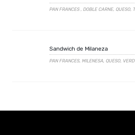
PAN FRANCES , DOBLE CARNE, QUESO, 
Sandwich de Milaneza
PAN FRANCES, MILENESA, QUESO, VERDU