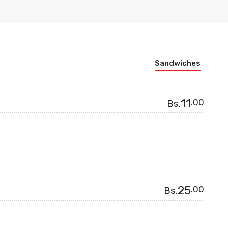
A TU HAMBURGUESA
NA TU PIZZA
NA TU LOMITO
Alitas de Pollo
Pechuga a la Plancha
Sandwiches
11
.00
Bs.
25
.00
Bs.